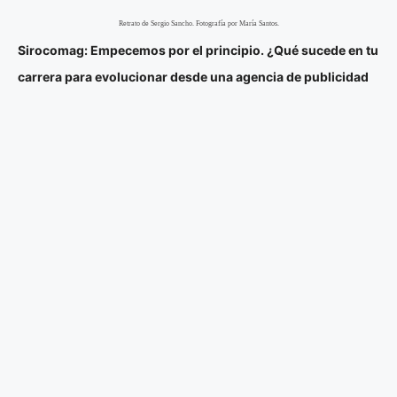
Retrato de Sergio Sancho. Fotografía por María Santos.
Sirocomag: Empecemos por el principio. ¿Qué sucede en tu
carrera para evolucionar desde una agencia de publicidad
hasta enfocarte en el arte contemporáneo y crear URVNT y
después, CAN Art Ibiza?
Sergio Sancho:
Siempre digo que las cosas están mucho más
interconectadas de lo que creemos, ¿no? Yo siempre sentí que
no estaba en el lugar que me correspondía. Caí en Publicidad,
pero en realidad venía de Empresariales, con una trayectoria
más enfocada al marketing, más orientada al cliente que a la
agencia. Cuando llegué a una agencia, ni siquiera sabía bien lo
que era
(ríe)
. Pero, una vez dentro, me di cuenta de que
conectaba conmigo.