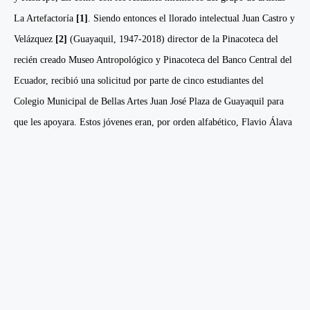
La Artefactoría
[1]
. Siendo entonces el llorado intelectual Juan Castro y
Velázquez
[2]
(Guayaquil, 1947-2018) director de la Pinacoteca del
recién creado Museo Antropológico y Pinacoteca del Banco Central del
Ecuador, recibió una solicitud por parte de cinco estudiantes del
Colegio Municipal de Bellas Artes Juan José Plaza de Guayaquil para
que les apoyara. Estos jóvenes eran, por orden alfabético, Flavio Álava
(Guayaquil, 1957), Pedro Dávila (Guayaquil, 1959), Xavier Patiño
(Guayaquil. 1961), Marcos Restrepo (Catarama, Provincia de Los Ríos,
1961) y Jorge Velarde (Guayaquil, 1960). El crítico y gestor, debido a
la juventud y escasa experiencia de aquellos, no consideró oportuno
apoyarles institucionalmente, pero sí, en cambio, decidió hacerlo a
título personal.
El primer estímulo del histórico gestor se manifestó en la presentación
de los jóvenes a la galerista suiza afincada en Guayaquil desde 1976
Madeleine Hollaender, quien les invitó en 1981 a exponer en su espacio,