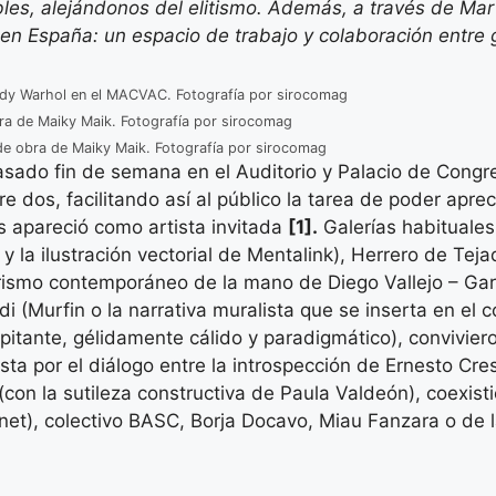
es, alejándonos del elitismo. Además, a través de Mar
 en España: un espacio de trabajo y colaboración entre g
dy Warhol en el MACVAC. Fotografía por sirocomag
a de Maiky Maik. Fotografía por sirocomag
de obra de Maiky Maik. Fotografía por sirocomag
pasado fin de semana en el Auditorio y Palacio de Congr
e dos, facilitando así al público la tarea de poder apre
 apareció como artista invitada
[1].
Galerías habituale
 y la ilustración vectorial de Mentalink), Herrero de Tej
brismo contemporáneo de la mano de Diego Vallejo – Garc
 (Murfin o la narrativa muralista que se inserta en el co
pitante, gélidamente cálido y paradigmático), convivie
ta por el diálogo entre la introspección de Ernesto Cre
(con la sutileza constructiva de Paula Valdeón), coexist
net), colectivo BASC, Borja Docavo, Miau Fanzara o de l