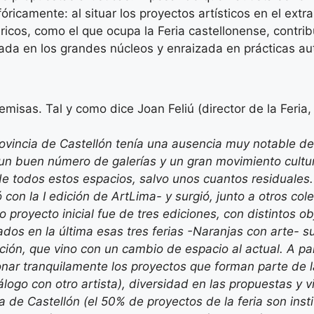
óricamente: al situar los proyectos artísticos en el extra
éricos, como el que ocupa la Feria castellonense, contri
zada en los grandes núcleos y enraizada en prácticas au
emisas. Tal y como dice Joan Feliú (director de la Feria
ovincia de Castellón tenía una ausencia muy notable d
 un buen número de galerías y un gran movimiento cultur
e todos estos espacios, salvo unos cuantos residuale
con la I edición de ArtLima- y surgió, junto a otros cole
proyecto inicial fue de tres ediciones, con distintos ob
dos en la última esas tres ferias -Naranjas con arte- s
ión, que vino con un cambio de espacio al actual. A pa
nar tranquilamente los proyectos que forman parte de l
logo con otro artista), diversidad en las propuestas y vi
ia de Castellón (el 50% de proyectos de la feria son inst