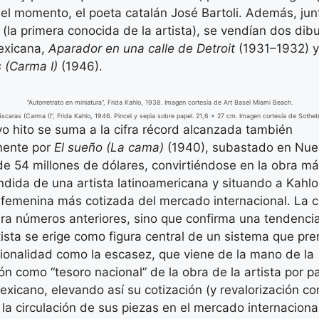
l momento, el poeta catalán José Bartoli. Además, jun
 (la primera conocida de la artista), se vendían dos dibu
mexicana,
Aparador en una calle de Detroit
(1931–1932) y
 (Carma I)
(1946).
“Autorretrato en miniatura”, Frida Kahlo, 1938. Imagen cortesía de Art Basel Miami Beach.
scaras (Carma I)”, Frida Kahlo, 1946. Pincel y sepia sobre papel. 21,6 × 27 cm. Imagen cortesía de Sotheb
o hito se suma a la cifra récord alcanzada también
mente por
El sueño (La cama)
(1940), subastado en Nue
e 54 millones de dólares, convirtiéndose en la obra má
dida de una artista latinoamericana y situando a Kahl
femenina más cotizada del mercado internacional. La c
ra números anteriores, sino que confirma una tendencia
tista se erige como figura central de un sistema que pre
ionalidad como la escasez, que viene de la mano de la
ón como “tesoro nacional” de la obra de la artista por p
xicano, elevando así su cotización (y revalorización co
 la circulación de sus piezas en el mercado internaciona