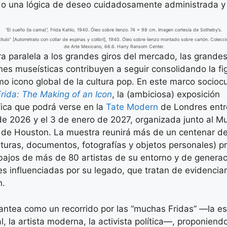
o una lógica de deseo cuidadosamente administrada y d
“El sueño (la cama)”, Frida Kahlo, 1940. Óleo sobre lienzo. 74 × 98 cm. Imagen cortesía de Sotheby’s.
título" [Autorretrato con collar de espinas y colibrí], 1940. Óleo sobre lienzo montado sobre cartón. Colec
de Arte Mexicano, 66.6. Harry Ransom Center.
 paralela a los grandes giros del mercado, las grande
ones museísticas contribuyen a seguir consolidando la fi
o icono global de la cultura pop. En este marco sociocu
Frida: The Making of an Icon
, la (ambiciosa) exposición
ica que podrá verse en la
Tate Modern
de Londres entr
de 2026 y el 3 de enero de 2027, organizada junto al 
s de Houston. La muestra reunirá más de un centenar d
nturas, documentos, fotografías y objetos personales) pr
bajos de más de 80 artistas de su entorno y de genera
es influenciadas por su legado, que tratan de evidencia
n.
lantea como un recorrido por las “muchas Fridas” —la es
al, la artista moderna, la activista política—, proponiend