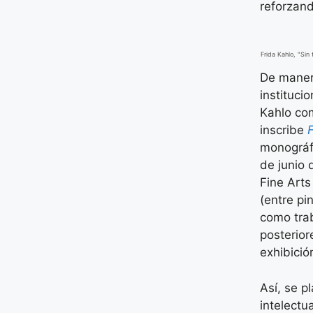
reforzand
Frida Kahlo, "Sin 
De manera
instituci
Kahlo com
inscribe
monográf
de junio 
Fine Art
(entre pi
como tra
posterior
exhibició
Así, se p
intelectu