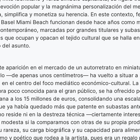
devoción popular y la magnánima personalización del m
, simplifica y monetiza su herencia. En este contexto, f
 Basel Miami Beach funcionan desde hace años como 
 contemporáneo, marcadas por grandes titulares y subas
as que ocupan y opacan el tejido cultural que se halla en
 del asunto.
te aparición en el mercado de un autorretrato en miniat
lo —de apenas unos centímetros— ha vuelto a situar a l
en el centro del foco mediático económico-cultural. La 
ra poco conocida para el gran público, se ha ofrecido p
cana a los 15 millones de euros, consolidando una esca
que ya había quedado más que patente en subastas ante
no reside ni en la destreza técnica —ciertamente intere
o modesta si la comparamos con otras de su propia pro
u rareza, su carga biográfica y su capacidad para alimen
timo y poético que rodea a la artista, pues era un regalo