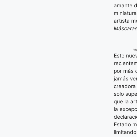
amante de
miniatura
artista 
Máscaras
“Má
Este nuev
reciente
por más d
jamás ven
creadora 
solo supe
que la ar
la excepc
declaraci
Estado me
limitando