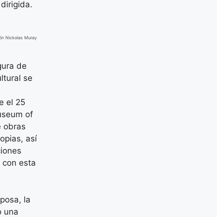
irigida.
ción Nickolas Muray
s
gura de
ltural se
e el 25
Museum of
e obras
opias, así
ciones
r con esta
posa, la
o una