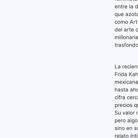
entre la 
que azota
como Art
del arte
millonari
trasfondo
La recien
Frida Kah
mexicana 
hasta aho
cifra cer
precios 
Su valor 
pero alg
sino en s
relato ín