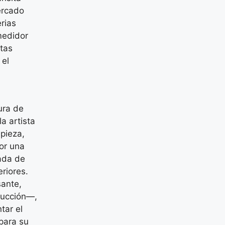
ercado
erias
medidor
tas
 el
ura de
a artista
pieza,
or una
lada de
riores.
sante,
ducción—,
tar el
 para su