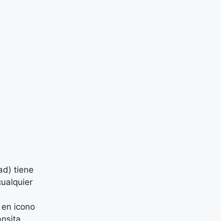
ad) tiene
cualquier
 en icono
ansita