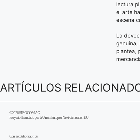
lectura p
el arte h
escena cu
La devoci
genuina, 
plantea, 
mercancí
ARTÍCULOS RELACIONAD
©2026 SIROCOMAG
Proyecto financiado por la Unión Europea-Next Generation EU:
Con la colaboración de: