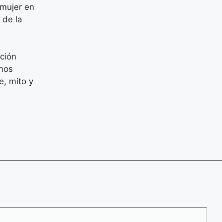
 mujer en
 de la
ción
 nos
e, mito y