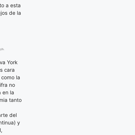
to a esta
jos de la
y’s.
va York
s cara
o como la
ifra no
 en la
mia tanto
arte del
ntinua) y
l,