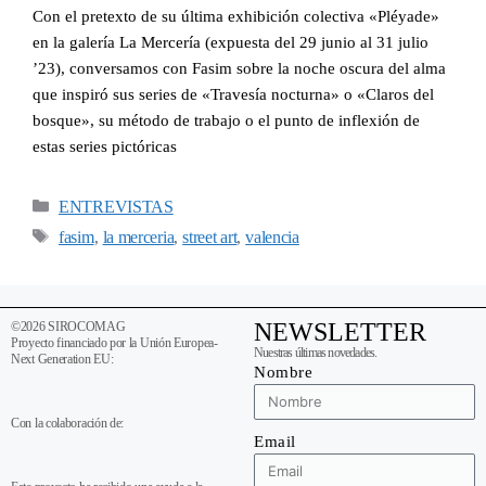
Con el pretexto de su última exhibición colectiva «Pléyade»
en la galería La Mercería (expuesta del 29 junio al 31 julio
’23), conversamos con Fasim sobre la noche oscura del alma
que inspiró sus series de «Travesía nocturna» o «Claros del
bosque», su método de trabajo o el punto de inflexión de
estas series pictóricas
ENTREVISTAS
fasim
la merceria
street art
valencia
,
,
,
NEWSLETTER
©2026 SIROCOMAG
Proyecto financiado por la Unión Europea-
Nuestras últimas novedades.
Next Generation EU:
Nombre
Con la colaboración de:
Email