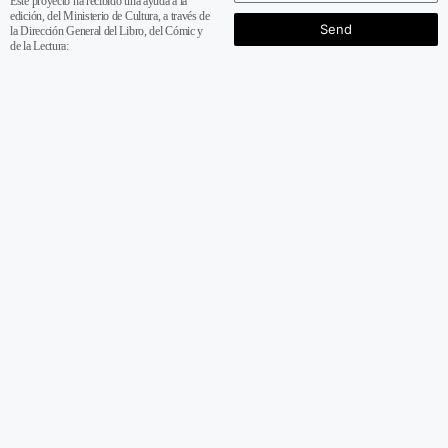
Este proyecto ha recibido una ayuda a la
edición, del Ministerio de Cultura, a través de
Send
la Dirección General del Libro, del Cómic y
de la Lectura: