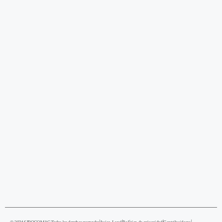
|
|
|
|