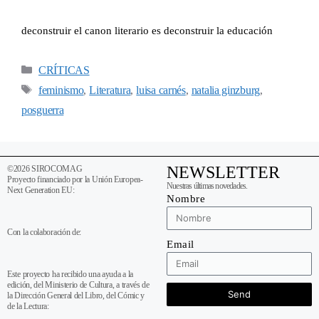
deconstruir el canon literario es deconstruir la educación
CRÍTICAS
feminismo
Literatura
luisa carnés
natalia ginzburg
,
,
,
,
posguerra
NEWSLETTER
©2026 SIROCOMAG
Proyecto financiado por la Unión Europea-
Nuestras últimas novedades.
Next Generation EU:
Nombre
Con la colaboración de:
Email
Este proyecto ha recibido una ayuda a la
edición, del Ministerio de Cultura, a través de
Send
la Dirección General del Libro, del Cómic y
de la Lectura: