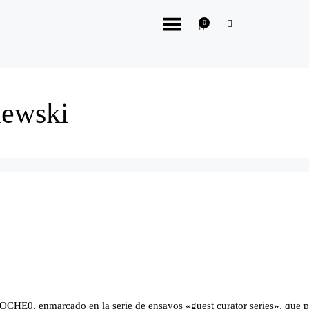
0
ewski
CHE0, enmarcado en la serie de ensayos «guest curator series», que pro