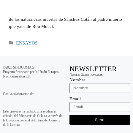
de las naturalezas muertas de Sánchez Cotán al padre muerto
que yace de Ron Mueck
ENSAYOS
NEWSLETTER
©2026 SIROCOMAG
Proyecto financiado por la Unión Europea-
Nuestras últimas novedades.
Next Generation EU:
Nombre
Con la colaboración de:
Email
Este proyecto ha recibido una ayuda a la
edición, del Ministerio de Cultura, a través de
Send
la Dirección General del Libro, del Cómic y
de la Lectura: