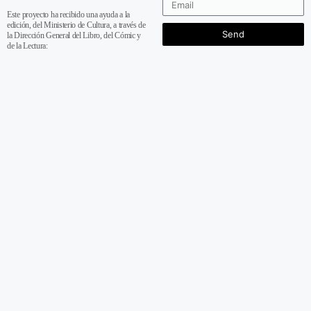
Este proyecto ha recibido una ayuda a la
edición, del Ministerio de Cultura, a través de
Send
la Dirección General del Libro, del Cómic y
de la Lectura: